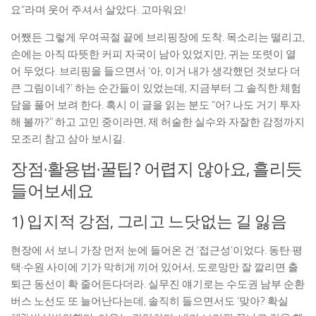
요”라며 웃어 주셔서 살았다. 고마워요!
어쨌든 그렇게 우여곡절 끝에 브리핑장에 도착. 목소리는 떨리고,
손에는 아직 따뜻한 커피 자국이 남아 있었지만, 귀는 또렷이 열
어 두었다. 브리핑을 들으면서 ‘아, 이거 내가 생각했던 것보다 더
큰 그림이네?’ 하는 순간들이 있었는데, 지금부터 그 솔직한 체험
담을 풀어 보려 한다. 혹시 이 글을 읽는 분도 “어? 나도 거기 투자
해 볼까?” 하고 고민 중이라면, 제 허술한 실수와 자잘한 감정까지
모조리 참고 삼아 보시길.
장점·활용법·꿀팁? 어렵지 않아요, 흘리듯
들어보세요
1) 입지적 강점, 그리고 느닷없는 길 잃음
현장에 서 보니 가장 먼저 눈에 들어온 건 ‘접근성’이었다. 동탄·평
택·수원 사이에 기가 막히게 끼어 있어서, 도로망만 잘 깔리면 출
퇴근 동선이 확 줄어든다더라. 실무진 얘기로는 수도권 남부 순환
버스 노선도 또 늘어난다는데, 솔직히 들으면서도 ‘맞아? 확실