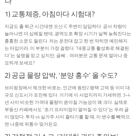
다’
1) 교통체증, 아침마다 시험대?
지금도 출·퇴근 시간대엔 오산 IC 주변이 답답하다. 공사 차량이
늘어나면 더 심해질 텐데, 광역도로 확장 시기가 살짝 늦춰진다는
흉흉한 소문도 들린다. 저는 운전대 잡고 한 번 막히면 예민해지
는 타입이라, 이 부분이 가장 걸렸다. “대중교통 활성화로 해결된
다”는 설명을 믿고 싶지만, 글쎄… 여러분은 교통 문제 얼마나 중
요하게 보세요?
2) 공급 물량 압박, ‘분양 홍수’ 올 수도?
브리핑장에서 체크한 바로는, 인근에 동탄2·평택 고덕 등 이미 대
규모 신도시가 포진해 있다. 거기에 이 사업지까지 가세하면, 3~4
년 사이 비슷한 가격대 물량이 쏟아질 가능성이 꽤 크다. 실제로
부동산 카페에서도 “초기 프리미엄이 옅어질 수 있다”는 우려 글
이 많았다. 투자 vs 실거주 사이 줄타기를 할 때, 이 변수를 빼먹으
면 나중에 뒤통수 맞거든요.