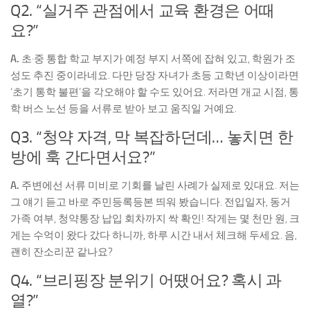
Q2. “실거주 관점에서 교육 환경은 어때
요?”
A.
초·중 통합 학교 부지가 예정 부지 서쪽에 잡혀 있고, 학원가 조
성도 추진 중이라네요. 다만 당장 자녀가 초등 고학년 이상이라면
‘초기 통학 불편’을 각오해야 할 수도 있어요. 저라면 개교 시점, 통
학 버스 노선 등을 서류로 받아 보고 움직일 거예요.
Q3. “청약 자격, 막 복잡하던데… 놓치면 한
방에 훅 간다면서요?”
A.
주변에선 서류 미비로 기회를 날린 사례가 실제로 있대요. 저는
그 얘기 듣고 바로 주민등록등본 띄워 봤습니다. 전입일자, 동거
가족 여부, 청약통장 납입 회차까지 싹 확인! 작게는 몇 천만 원, 크
게는 수억이 왔다 갔다 하니까, 하루 시간 내서 체크해 두세요. 음,
괜히 잔소리꾼 같나요?
Q4. “브리핑장 분위기 어땠어요? 혹시 과
열?”