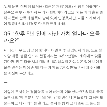
A.
제 눈엔 ‘적당히 뜨거움+조금은 관망’ 정도? 상담 테이블마다
실수요 부부와 투자자 무리가 반반이더라고요. 저는 커피 흘린 흔
적 때문에 손목에 얼룩이 남아 있어 민망했지만, 다들 자기 얘기
에 집중하느라 신경도 안 쓰더군요. 하하.
Q5. “향후 5년 안에 자산 가치 얼마나 오를
까요?”
A.
이건 아무도 장담 못 합니다. 다만 배후 산업단지 가동, 도로·철
도망 개통, 생활 인프라 완공이라는
3대 모멘텀
이 계획대로 맞물
린다면, 인근 평균 시세 대비 5~10% 상회할 가능성은 있어 보여요.
물론 변수는 항상 존재! 저는 ‘계획표 70% 실현’을 가정해 수익률
을 계산해 두었어요.
—
이렇게 두서없는 경험담을 늘어놨는데, 어떠셨나요? 솔직히 글을
쓰면서도 “이 부분 너무 TMI 아냐?” 몇 번이나 흔들렸다. 그럼에도
불구하고 제가 커피를 흘리고, 줄자를 팡 하고 터뜨린 그 순간들