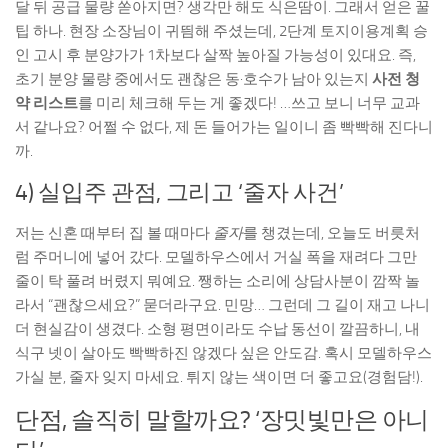
달 뒤 공급 물량 쏟아지면? 생각만 해도 식은땀이. 그래서 얻은 꿀
팁 하나. 현장 소장님이 귀띔해 주셨는데, 2단계 토지이용계획 승
인 고시 후 분양가가 1차보다 살짝 높아질 가능성이 있대요. 즉,
초기 분양 물량 중에서도 괜찮은 동·호수가 남아 있는지
사전 청
약 리스트
를 미리 체크해 두는 게 좋겠다! …쓰고 보니 너무 교과
서 같나요? 어쩔 수 없다, 제 돈 들어가는 일이니 좀 빡빡해 진다니
까.
4) 실입주 관점, 그리고 ‘줄자 사건’
저는 신혼 때부터 집 볼 때마다
줄자
를 챙겼는데, 오늘도 버릇처
럼 주머니에 넣어 갔다. 모델하우스에서 거실 폭을 재려다 그만
줄이 탁 풀려 버렸지 뭐예요. 쨍하는 소리에 상담사분이 깜짝 놀
라서 “괜찮으세요?” 묻더라구요. 민망… 그런데 그 길이 재고 나니
더 현실감이 생겼다. 소형 평면이라도 수납 동선이 깔끔하니, 내
식구 넷이 살아도 빡빡하진 않겠다 싶은 안도감. 혹시 모델하우스
가실 분, 줄자 잊지 마세요. 튀지 않는 색이면 더 좋고요(경험담!).
단점, 솔직히 말할까요? ‘장밋빛만은 아니