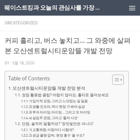
웨이스트킹과 오늘의 관심사를 가장 쉽게 풀어내는 공간
Skip to content
UNCATEGORIZED
커피 흘리고, 버스 놓치고… 그 와중에 살펴
본 오산센트럴시티운암뜰 개발 전망
BY
·
5월 18, 2026
Table of Contents
오산센트럴시티운암뜰 개발 전망 분석
장점·활용법·꿀팁? 어렵지 않아요, 흘리듯 들어보세요
1) 입지적 강점, 그리고 느닷없는 길 잃음
2) 생활 인프라, 역시 현장 가 봐야 실감
3) 투자 타이밍, 타이밍… 그리고 또 타이밍
4) 실입주 관점, 그리고 ‘줄자 사건’
단점, 솔직히 말할까요? ‘장밋빛만은 아니다’
1) 교통체증, 아침마다 시험대?
2) 공급 물량 압박, ‘분양 홍수’ 올 수도?