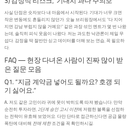
3) 감정적 리스크, ‘기대치 과다 주의보’
사실 단점은 숫자보다 내 마음에서 시작된다. 기대가 너무 크면
작은 변동에도 흔들리지 않던가. 오늘 브리핑장에서도 “다 지어
지면 강남 부럽지 않을 거예요!” 같은 과장 섞인 멘트가 몇 번 나왔
는데, 솔직히 피식 웃음이 나왔다. 저는 과도한 낙관론이 제일 무
섭다. 감정을 딱 절반만 싣고 데이터를 더해 보는 연습, 꼭 필요하
다.
FAQ — 현장 다녀온 사람이 진짜 많이 받
은 질문 모음
Q1. “지금 계약금 넣어도 될까요? 호갱 되
기 싫어요.”
A.
저도 같은 고민이라 귀에 못이 박히도록 따져 봤습니다. 만약
순전히 투자라면,
2단계 승인 고시 이전
에 저렴한 블록을 선점하
는 전략이 유효해 보였어요. 다만 단타로 접근하신다면 공급 물량
폭탄에 대비해
전매 제한
조건을 꼭 확인하시길.