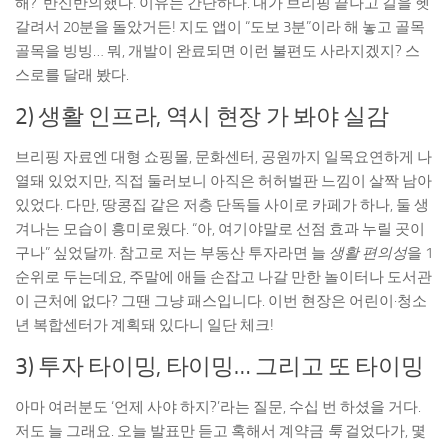
해?’ 반신반의했다. 이유는 간단하다. 내가 브리핑 끝나고 길을 헷
갈려서 20분을 돌았거든! 지도 앱이 “도보 3분”이라 해 놓고 골목
골목을 빙빙… 뭐, 개발이 완료되면 이런 불편도 사라지겠지? 스
스로를 달래 봤다.
2) 생활 인프라, 역시 현장 가 봐야 실감
브리핑 자료엔 대형 쇼핑몰, 문화센터, 공원까지 일목요연하게 나
열돼 있었지만, 직접 둘러보니 아직은 허허벌판 느낌이 살짝 남아
있었다. 다만, 땅콩집 같은 저층 단독들 사이로 카페가 하나, 둘 생
겨나는 모습이 흥미로웠다. “아, 여기야말로 선점 효과 누릴 곳이
구나” 싶었달까. 참고로 저는 부동산 투자라면 늘
생활 편의성
을 1
순위로 두는데요, 주말에 애들 손잡고 나갈 만한 놀이터나 도서관
이 근처에 없다? 그땐 그냥 패스입니다. 이번 현장은 어린이·청소
년 복합센터가 계획돼 있다니 일단 체크!
3) 투자 타이밍, 타이밍… 그리고 또 타이밍
아마 여러분도 ‘언제 사야 하지?’라는 질문, 수십 번 하셨을 거다.
저도 늘 그래요. 오늘 발표만 듣고 혹해서 계약금
툭
걸었다가, 몇