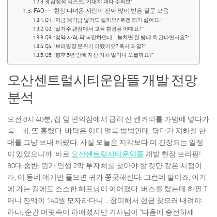
3) 감정적 리스크, ‘기대치 과다 주의보’
FAQ — 현장 다녀온 사람이 진짜 많이 받은 질문 모음
Q1. “지금 계약금 넣어도 될까요? 호갱 되기 싫어요.”
Q2. “실거주 관점에서 교육 환경은 어때요?”
Q3. “청약 자격, 막 복잡하던데… 놓치면 한 방에 훅 간다면서요?”
Q4. “브리핑장 분위기 어땠어요? 혹시 과열?”
Q5. “향후 5년 안에 자산 가치 얼마나 오를까요?”
오산센트럴시티운암뜰 개발 전망
분석
오전 8시 40분, 집 앞 편의점에서 급히 산 캔커피를 가방에 넣다가
툭
… 네, 또 흘렸다. 바닥은 이미 얼룩 범벅인데, 닦다가 지하철 한
대를 그냥 보내 버렸다. 사실 오늘은 지각보다 더 긴장되는 일정
이 있었으니까. 바로
오산센트럴시티운암뜰
개발 현장 브리핑!
30대 중반, 뭔가 인생 2막 투자처를 찾아야 할 것만 같은 시점이
라, 이 동네 얘기만 들으면 귀가 쫑긋해진다. 그런데 말이죠, 여기
에 가는 길에도 소소한 해프닝이 이어졌다. 버스를 탔는데 하필 T
머니 잔액이 140원 모자라다니… 창피해서 현금 찾으러 내려야
하나, 순간 머릿속이 하얘졌지만 기사님이 “다음에 충전하세