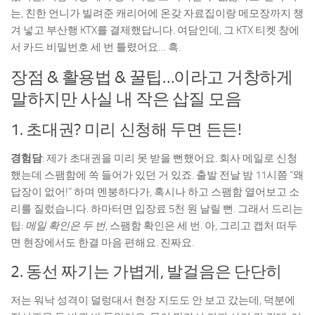
는, 친한 언니가 빌려준 캐리어에 온갖 자료집이랑 메모장까지 챙
겨 넣고 부산행 KTX를 결제했답니다. 여담인데, 그 KTX 티켓 창에
서 카드 비밀번호 세 번 틀렸어요… 흑.
장점 & 활용법 & 꿀팁…이라고 거창하게
말하지만 사실 내 작은 삽질 모음
1. 초대권? 미리 신청해 두면 든든!
경험담
: 제가 초대권을 미리 못 받을 뻔했어요. 회사 메일로 신청
했는데 스팸함에 쏙 들어가 있던 거 있죠. 출발 전날 밤 11시쯤 “왜
답장이 없어!” 하며 멘붕하다가, 혹시나 하고 스팸함 열어보고 소
리를 질렀습니다. 하마터면 입장료 5천 원 날릴 뻔. 그래서 드리는
팁:
메일 확인은 두 번
, 스팸함 확인은 세 번. 아, 그리고 캡처 떠두
면 현장에서도 한결 마음 편해요. 진짜요.
2. 동선 짜기는 가볍게, 발걸음은 단단히
저는 워낙 성격이 덜렁대서 현장 지도도 안 보고 갔는데, 덕분에