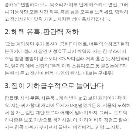
송해요” 연발하다 보니 목소리가 하루 만에 허스키로 변신. 그러
니 가능하면 오픈 시간 직후, 혹은 늦은 오후를 노리세요. 깜빡하
고 점심시간에 맞춰 가면… 저처럼 성대 혹사각입니다.
2. 혜택 유혹, 판단력 저하
“오늘 계약하면 추가 옵션이 공짜!” 이 멘트, 너무 익숙하죠? 현장
분위기에 설레서 잠깐 이성 OFF 되기 쉬워요. 저는 한 부스에서
스냅 촬영 앨범이 평소보다 30% 싸다길래 거의 홀린 듯 사인하려
다, 옆자리 예비 신랑의 “우리 아직 스튜디오도 못 골랐는데?”라
는 탄식 듣고 정신이 번쩍. 타인의 탄식… 때로는 구세주!
3. 짐이 기하급수적으로 늘어난다
팜플렛, 시식 쿠폰, 사은품… 계속 받아놓고 보면 캐리어가 꽉 차
요. 저는 귀가할 때 캐리어 무게가 8kg 넘었거든요. 서울역 도착해
서 집 가는 길엔 계단 오르다 어깨에 알배기까지. 그러니 토트백
하나쯤은 보조 가방으로 챙기시길. 아, 캐리어 바퀴 점검도 필수!
저는 한쪽 바퀴가 부서져서 끌면서 삐걱삐걱… 민망 그 자체.