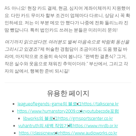
A5. 아니요! 현장 카드 결제, 현금, 심지어 계좌이체까지 지원했어
요. 다만 카드 무이자 할부 조건이 업체마다 다르니, 상담 시 꼭 확
인하세요. 저는 이 부분 메모 안 했다가 나중에 전화 돌리느라 진
땀 뺐답니다. 특히 법인카드 쓰려는 분들은 미리미리 문의!
여기까지 읽으셨다면, 여러분도 벌써 마음속으로 박람회 동선을
그리시고 있겠죠?
제 허술한 경험담이 조금이라도 도움 됐길 바
라며, 마지막으로 조용히 속삭여 봅니다. “완벽한 결혼식? 그거,
작은 실수와 웃음으로 채워진 추억이더라.” 부산에서, 그리고 각
자의 삶에서, 행복한 준비 되시길!
유용한 페이지
leagueoflegends-game의 블로그
https://talkscene.kr
https://www.humanstory2009.co.kr
youtubecode포럼
libworks의 블로그
https://gmsportscenter.co.kr
yuhantruth의 새벽 작업기록
https://www.mrdb.or.kr
https://classicnews.kr
https://www.audioworks.co.kr