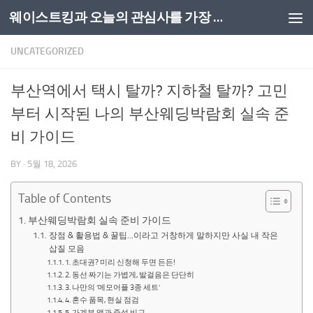
웨이스트킹과 오늘의 관심사를 가장 쉽게 풀어내는 공간
Skip to content
UNCATEGORIZED
부산역에서 택시 탈까? 지하철 탈까? 고민
부터 시작된 나의 부산웨딩박람회 실속 준
비 가이드
BY
·
5월 18, 2026
Table of Contents
부산웨딩박람회 실속 준비 가이드
장점 & 활용법 & 꿀팁…이라고 거창하게 말하지만 사실 내 작은
삽질 모음
1. 초대권? 미리 신청해 두면 든든!
2. 동선 짜기는 가볍게, 발걸음은 단단히
3. 나만의 ‘메모어플 3종 세트’
4. 혼수 품목, 현실 점검
5. 가계부 앱과 즉석 비교