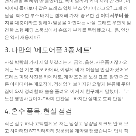
전시관을 두 바퀴 반 돌았어요. 목이 말라서 커피 사러 간 건데, 어
찌어찌 돌아보니 같은 드레스 업체 부스 앞이더라고요? 그때 깨
달음: 최소한 부스 배치는 캡처해 가자! 중요한 건
어디서부터 볼
지
를 대충이라도 정해야 발품을 아낀다는 사실. 그래도 우연히 발
견한 소형 웨딩 소품샵에서 손뜨개 부케를 득템했으니… 음, 인생
은 역시 새옹지마?
3. 나만의 ‘메모어플 3종 세트’
사실 박람회 가서 제일 헷갈리는 게 금액, 옵션, 사은품이잖아요.
저는 노션·기본 메모·카메라, 이렇게 세 개 어플을 번갈아 썼어요.
드레스 피팅 사진은 카메라로, 계약 조건은 노션 표로, 잠깐 떠오
른 아이디어는 메모장에. 정신없어 보이지만 요렇게 분류해 두면
집에 와서 정리할 때 술술 풀려요. 이거 제 친구에게 말했더니 “너
노션 영업사원이야?”라며 핀잔을… 하지만 실제로 효과 만점!
4. 혼수 품목, 현실 점검
작은 실수 하나 고백할게요. 저는 냉장고 용량을 체크도 안 해 보
고 하마터면 872리터짜리 양문형을 계약할 뻔했습니다. 업체 직