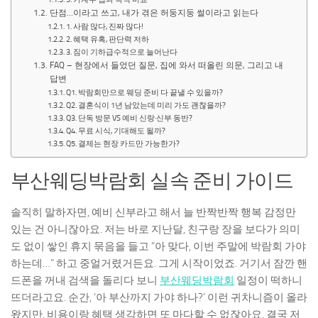
단점…이라고 쓰고, 내가 겪은 허둥지둥 썰이라고 읽는다
1. 사람 많다, 진짜 많다!
2. 혜택 유혹, 판단력 저하
3. 짐이 기하급수적으로 늘어난다
FAQ – 현장에서 들었던 질문, 집에 와서 떠올린 의문, 그리고 내
답변
Q1. 박람회만으로 웨딩 준비 다 끝낼 수 있을까?
Q2. 결혼식이 1년 남았는데 미리 가도 괜찮을까?
Q3. 단독 방문 VS 예비 신랑·신부 동반?
Q4. 무료 시식, 기대해도 될까?
Q5. 결제는 현장 카드만 가능한가?
부산웨딩박람회 실속 준비 가이드
솔직히 말하자면, 예비 신부라고 해서 늘 반짝반짝 행복 감정만
있는 건 아니잖아요. 저는 바로 지난달, 친구랑 장을 보다가 의미
도 없이 쌓인 휴지 묶음을 들고 “아 맞다, 이번 주말에 박람회 가야
하는데…” 하고 중얼거렸거든요. 그게 시작이었죠. 거기서 잠깐 핸
드폰을 꺼내 검색을 돌리다 보니
부산웨딩박람회
일정이 떡하니
뜨더라고요. 순간, ‘아 부산까지 가야 하나?’ 이런 귀차니즘이 올라
왔지만, 비용이랑 혜택 생각하면 또 마다할 수 없잖아요. 결국 저