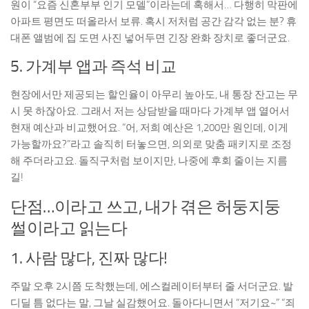
원이 “요즘 신혼부부 인기 모델”이라는데 혹해서… 다행히 막판에
아파트 평면도 떠올라서 보류. 혹시 저처럼 공간 감각 없는 분? 휴
대폰 앨범에 집 도면 사진 넣어두면 긴장 완화 장치로 좋더군요.
5. 가계부 앱과 즉석 비교
현장에서만 제공되는 할인율이 아무리 높아도, 내 통장 잔고는 무
시 못 하잖아요. 그래서 저는 상담받을 때마다 가계부 앱 열어서
현재 예산과 비교했어요. “어, 저희 예산은 1,200만 원인데, 이게
가능할까요?”라고 솔직히 터놓으면, 의외로 맞춤 패키지로 조정
해 주더라고요. 돌직구처럼 보이지만, 나중에 후회 줄이는 지름
길!
단점…이라고 쓰고, 내가 겪은 허둥지둥
썰이라고 읽는다
1. 사람 많다, 진짜 많다!
주말 오후 2시쯤 도착했는데, 에스컬레이터부터 줄 서더군요. 발
디딜 틈 없다는 말, 그날 실감했어요. 돌아다니면서 “저기요~” “죄